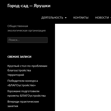
Перейти
Поиск
Город-cад — Ярушки
к
содержимому
ДЕЯТЕЛЬНОСТЬ
КОНТАКТЫ
НОВОСТИ
Общественная
экологическая организация
Найти:
СВЕЖИЕ ЗАПИСИ
Круглый стол по проблемам
благоустройства
территорий
Победители конкурса
«БЛАГОустройство»
Горожане подготовили
проекты БЛАГОустройства
Впереди практические
занятия