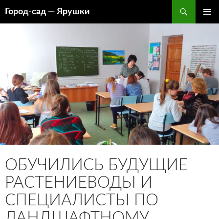
Перейти
Поиск
Город-cад — Ярушки
к
ОСНОВ
содержимому
МЕНЮ
ОБУЧИЛИСЬ БУДУЩИЕ
РАСТЕНИЕВОДЫ И
СПЕЦИАЛИСТЫ ПО
ЛАНДШАФТНОМУ