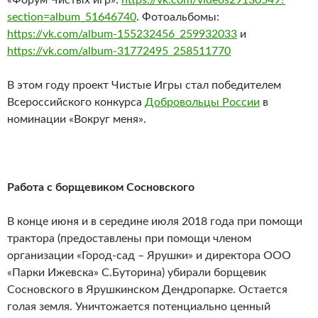
«Форум Чистых игр»:
https://vk.com/videos29130549?
section=album_51646740
. Фотоальбомы:
https://vk.com/album-155232456_259932033
и
https://vk.com/album-31772495_258511770
В этом году проект Чистые Игры стал победителем
Всероссийского конкурса
Добровольцы России
в
номинации «Вокруг меня».
Работа с борщевиком Сосновского
В конце июня и в середине июля 2018 года при помощи
трактора (предоставлены при помощи членом
организации «Город-сад – Ярушки» и директора ООО
«Парки Ижевска» С.Буторина) убирали борщевик
Сосновского в Ярушкинском Дендропарке. Остается
голая земля. Уничтожается потенциально ценный