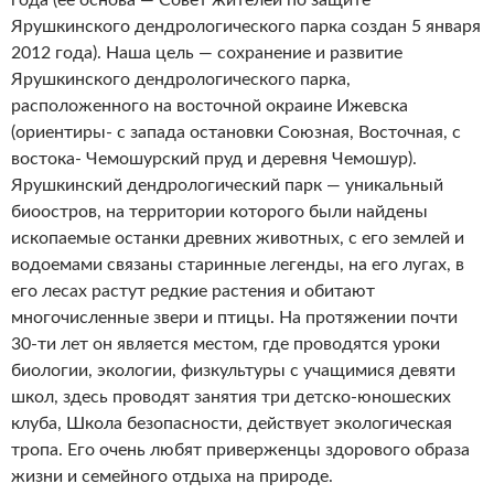
года (ее основа — Совет жителей по защите
Ярушкинского дендрологического парка создан 5 января
2012 года). Наша цель — сохранение и развитие
Ярушкинского дендрологического парка,
расположенного на восточной окраине Ижевска
(ориентиры- с запада остановки Союзная, Восточная, с
востока- Чемошурский пруд и деревня Чемошур).
Ярушкинский дендрологический парк — уникальный
биоостров, на территории которого были найдены
ископаемые останки древних животных, с его землей и
водоемами связаны старинные легенды, на его лугах, в
его лесах растут редкие растения и обитают
многочисленные звери и птицы. На протяжении почти
30-ти лет он является местом, где проводятся уроки
биологии, экологии, физкультуры с учащимися девяти
школ, здесь проводят занятия три детско-юношеских
клуба, Школа безопасности, действует экологическая
тропа. Его очень любят приверженцы здорового образа
жизни и семейного отдыха на природе.