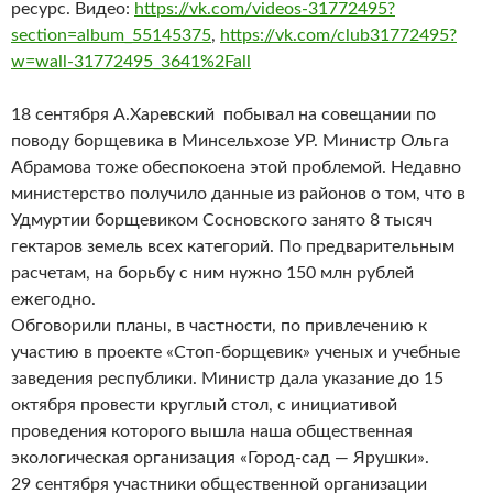
ресурс. Видео:
https://vk.com/videos-31772495?
section=album_55145375
,
https://vk.com/club31772495?
w=wall-31772495_3641%2Fall
18 сентября А.Харевский побывал на совещании по
поводу борщевика в Минсельхозе УР. Министр Ольга
Абрамова тоже обеспокоена этой проблемой. Недавно
министерство получило данные из районов о том, что в
Удмуртии борщевиком Сосновского занято 8 тысяч
гектаров земель всех категорий. По предварительным
расчетам, на борьбу с ним нужно 150 млн рублей
ежегодно.
Обговорили планы, в частности, по привлечению к
участию в проекте «Стоп-борщевик» ученых и учебные
заведения республики. Министр дала указание до 15
октября провести круглый стол, с инициативой
проведения которого вышла наша общественная
экологическая организация «Город-сад — Ярушки».
29 сентября участники общественной организации