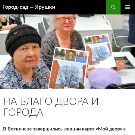
Перейти
Поиск
Город-cад — Ярушки
к
ОСНОВ
содержимому
МЕНЮ
НА БЛАГО ДВОРА И
ГОРОДА
В Воткинске завершились лекции курса «Мой двор» в