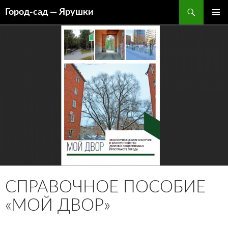
Перейти
Поиск
Город-cад — Ярушки
к
ОСНОВ
содержимому
МЕНЮ
СПРАВОЧНОЕ ПОСОБИЕ
«МОЙ ДВОР»