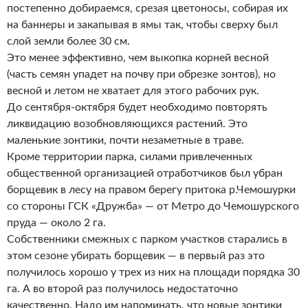
постепенно добираемся, срезая цветоносы, собирая их
на баннеры и закапывая в ямы так, чтобы сверху был
слой земли более 30 см.
Это менее эффективно, чем выкопка корней весной
(часть семян упадет на почву при обрезке зонтов), но
весной и летом не хватает для этого рабочих рук.
До сентября-октября будет необходимо повторять
ликвидацию возобновляющихся растений. Это
маленькие зонтики, почти незаметные в траве.
Кроме территории парка, силами привлеченных
общественной организацией отработчиков был убран
борщевик в лесу на правом берегу притока р.Чемошурки
со стороны ГСК «Дружба» — от Метро до Чемошурского
пруда — около 2 га.
Собственники смежных с парком участков старались в
этом сезоне убирать борщевик — в первый раз это
получилось хорошо у трех из них на площади порядка 30
га. А во второй раз получилось недостаточно
качественно. Надо им напоминать, что новые зонтики