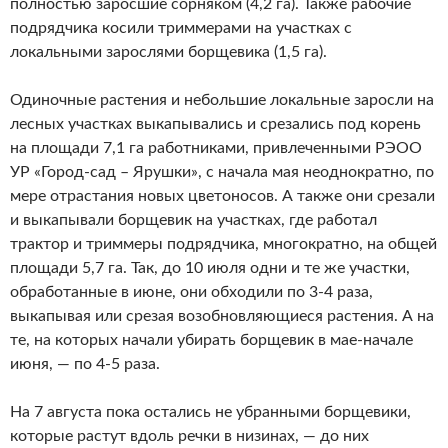
полностью заросшие сорняком (4,2 га). Также рабочие
подрядчика косили триммерами на участках с
локальными зарослями борщевика (1,5 га).
Одиночные растения и небольшие локальные заросли на
лесных участках выкапывались и срезались под корень
на площади 7,1 га работниками, привлеченными РЭОО
УР «Город-сад – Ярушки», с начала мая неоднократно, по
мере отрастания новых цветоносов. А также они срезали
и выкапывали борщевик на участках, где работал
трактор и триммеры подрядчика, многократно, на общей
площади 5,7 га. Так, до 10 июля одни и те же участки,
обработанные в июне, они обходили по 3-4 раза,
выкапывая или срезая возобновляющиеся растения. А на
те, на которых начали убирать борщевик в мае-начале
июня, — по 4-5 раза.
На 7 августа пока остались не убранными борщевики,
которые растут вдоль речки в низинах, — до них