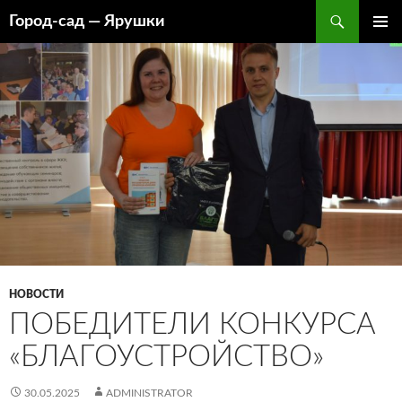
Перейти
Поиск
Город-cад — Ярушки
к
ОСНОВ
содержимому
МЕНЮ
НОВОСТИ
ПОБЕДИТЕЛИ КОНКУРСА
«БЛАГОУСТРОЙСТВО»
30.05.2025
ADMINISTRATOR