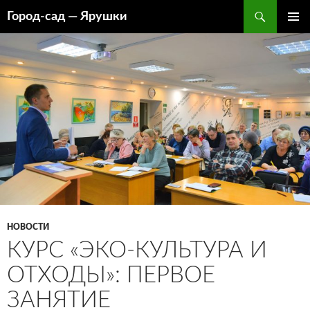
Перейти
Поиск
Город-cад — Ярушки
к
ОСНОВ
содержимому
МЕНЮ
НОВОСТИ
КУРС «ЭКО-КУЛЬТУРА И
ОТХОДЫ»: ПЕРВОЕ
ЗАНЯТИЕ