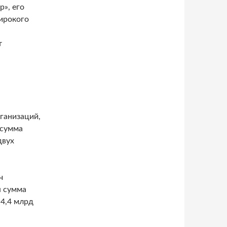
», его
широкого
т
ганизаций,
 сумма
двух
ч
я сумма
 4,4 млрд