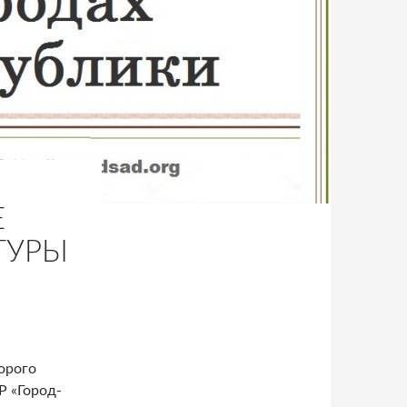
Е
ТУРЫ
орого
Р «Город-