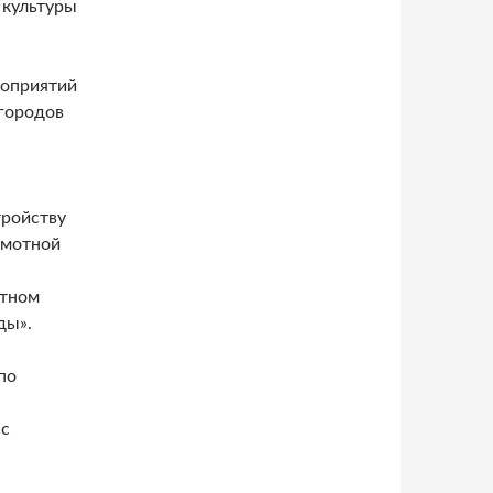
 культуры
роприятий
городов
тройству
амотной
етном
ды».
по
 с