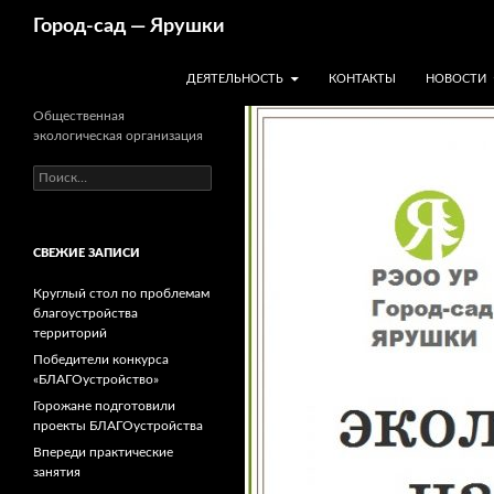
Перейти
Поиск
Город-cад — Ярушки
к
содержимому
ДЕЯТЕЛЬНОСТЬ
КОНТАКТЫ
НОВОСТИ
Общественная
экологическая организация
Найти:
СВЕЖИЕ ЗАПИСИ
Круглый стол по проблемам
благоустройства
территорий
Победители конкурса
«БЛАГОустройство»
Горожане подготовили
проекты БЛАГОустройства
Впереди практические
занятия