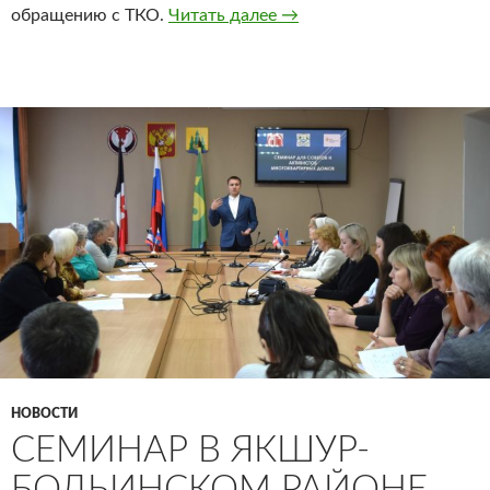
Работает центр контроля
обращению с ТКО.
Читать далее
→
НОВОСТИ
СЕМИНАР В ЯКШУР-
БОДЬИНСКОМ РАЙОНЕ