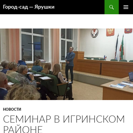
Перейти
Поиск
Город-cад — Ярушки
к
ОСНОВ
содержимому
МЕНЮ
НОВОСТИ
СЕМИНАР В ИГРИНСКОМ
РАЙОНЕ